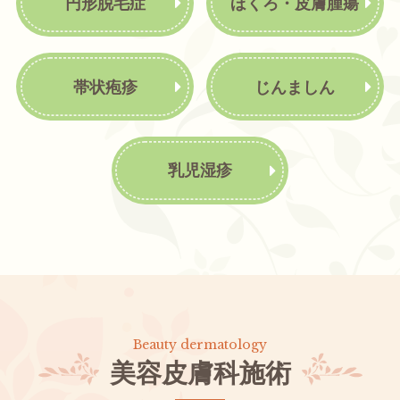
円形脱毛症
ほくろ・皮膚腫瘍
帯状疱疹
じんましん
乳児湿疹
美容皮膚科施術