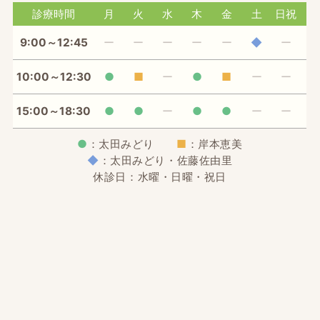
診療時間
月
火
水
木
金
土
日祝
9:00～12:45
ー
ー
ー
ー
ー
◆
ー
10:00～12:30
●
■
ー
●
■
ー
ー
15:00～18:30
●
●
ー
●
●
ー
ー
●
：太田みどり
■
：岸本恵美
◆
：太田みどり・佐藤佐由里
休診日：水曜・日曜・祝日